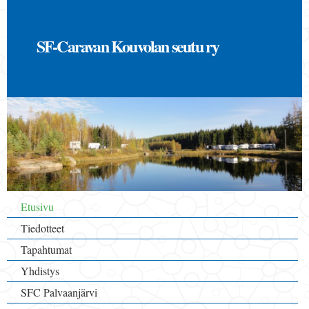
Hyppää
pääsisältöön
SF-Caravan Kouvolan seutu ry
Päävalikko
Etusivu
Tiedotteet
Tapahtumat
Yhdistys
SFC Palvaanjärvi